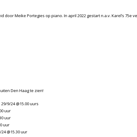
eid door Meike Portegies op piano. In april 2022 gestart n.a.v. Karel’s 75
uiten Den Haag te zien!
 29/9/24 @15.00 uurs
00 uur
30 uur
0 uur
0/24 @15.30 uur