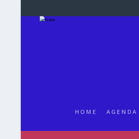
HOME
AGENDA