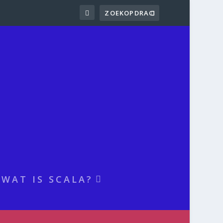
WAT IS SCALA?