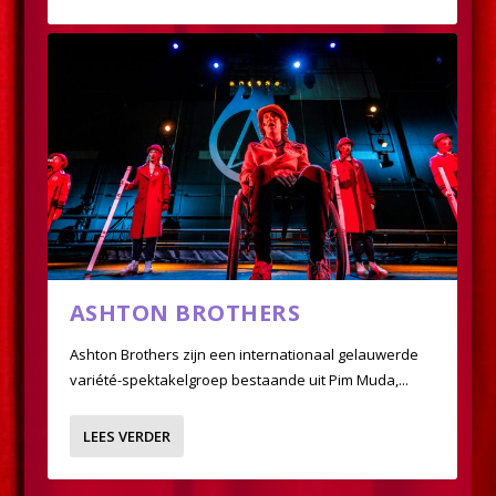
SLÄPSTICK
PERCOSSA
ASHTON BROTHERS
Ashton Brothers zijn een internationaal gelauwerde
variété-spektakelgroep bestaande uit Pim Muda,...
LEES VERDER