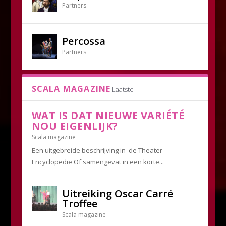
Partners
Percossa
Partners
SCALA MAGAZINE
Laatste
WAT IS DAT NIEUWE VARIÉTÉ
NOU EIGENLIJK?
Scala magazine
Een uitgebreide beschrijving in de Theater
Encyclopedie Of samengevat in een korte...
Uitreiking Oscar Carré
Troffee
Scala magazine