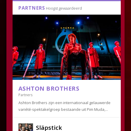
PARTNERS
Hoogst gewaardeerd
ASHTON BROTHERS
Partners
Ashton Brothers zijn een internationaal gelauwerde
variété-spektakelgroep bestaande uit Pim Muda,...
Släpstick