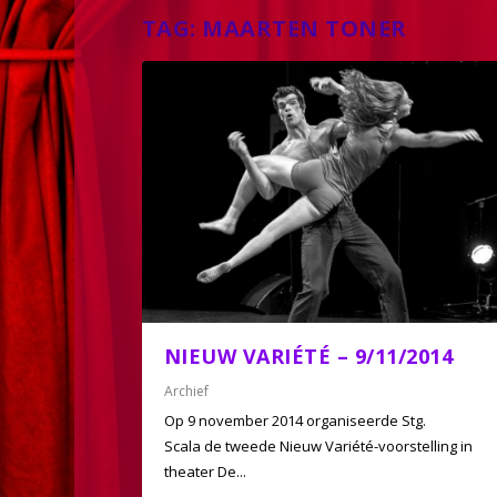
TAG:
MAARTEN TONER
NIEUW VARIÉTÉ – 9/11/2014
Archief
Op 9 november 2014 organiseerde Stg.
Scala de tweede Nieuw Variété-voorstelling in
theater De...