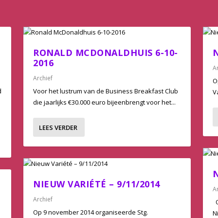
RONALD MCDONALDHUIS 6-10-
N
2016
A
Archief
O
d
Voor het lustrum van de Business Breakfast Club
V
die jaarlijks €30.000 euro bijeenbrengt voor het...
LEES VERDER
N
NIEUW VARIÉTÉ – 9/11/2014
A
Archief
O
Op 9 november 2014 organiseerde Stg.
N