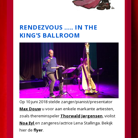
RENDEZVOUS ….. IN THE
KING’S BALLROOM
Op 10 juni 2018 stelde zanger/pianist/presentator
Max Douw
u voor aan enkele markante artiesten,
zoals thereminspeler
Thorwald Jørgensen
, violist
Noa Eyl
en zangeres/actrice Lena Stallinga. Bekijk
hier de
flyer
.